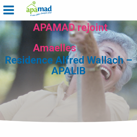
APAMAD rejoint
Amaelles
Residence Alfred Wallach –
APALIB