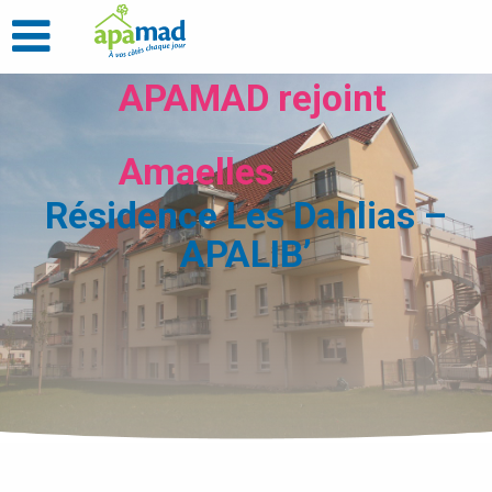
APAMAD rejoint
Amaelles
Résidence Les Dahlias –
APALIB’