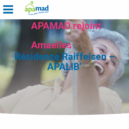
APAMAD rejoint
Amaelles
Résidence Raiffeisen –
APALIB’