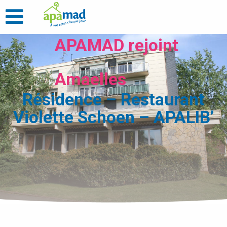
APAMAD rejoint
Amaelles
Résidence – Restaurant
Violette Schoen – APALIB’