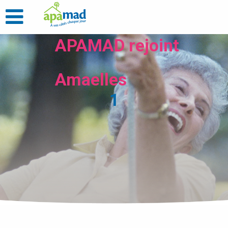
APAMAD rejoint
Amaelles
1