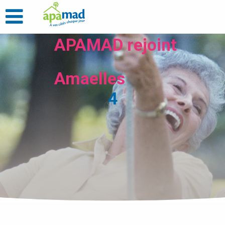
APAMAD rejoint
Amaelles
4