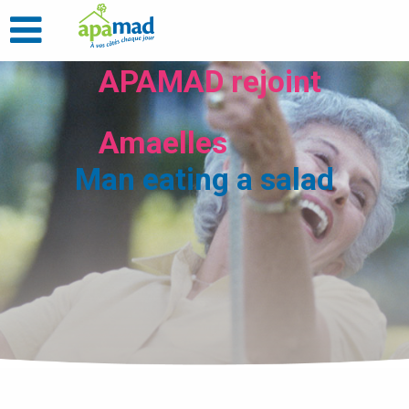
APAMAD rejoint
Amaelles
Man eating a salad