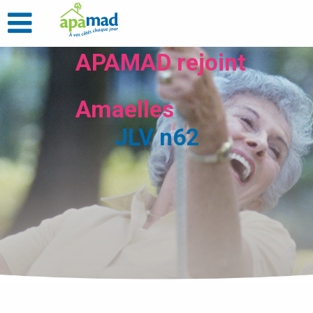
APAMAD rejoint
Amaelles
JLV n62