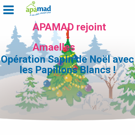
APAMAD rejoint
Amaelles
Opération Sapin de Noël avec
les Papillons Blancs !