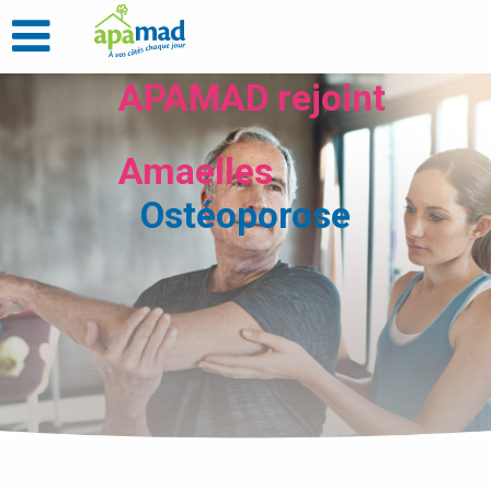
APAMAD rejoint
Amaelles
Ostéoporose