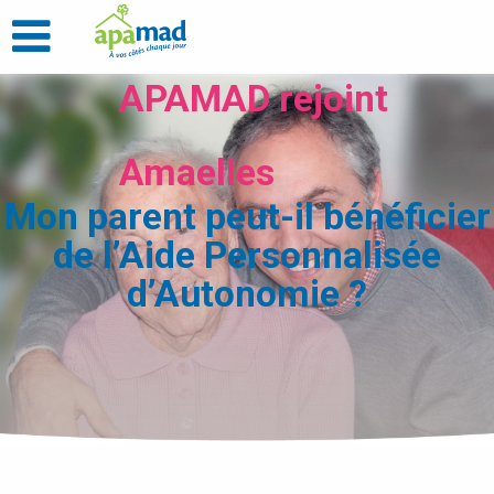
APAMAD rejoint
Amaelles
Mon parent peut-il bénéficier
de l’Aide Personnalisée
d’Autonomie ?