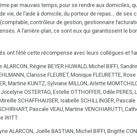
me par mauvais temps, pour se rendre aux domiciles, que
re de vie, de l’aide à domicile, du porteur de repas… de se
(comptable, contrôleur de gestion, gestionnaire facturati
és. A l’arrière-plan, ce sont eux qui garantissent le b
lés ont fêté cette récompense avec leurs collègues et fami
e ALARCON, Régine BEYER HUWALD, Michel BIFFI, Sandri
FEHLMANN, Clarisse FLEURET, Monique FLEURETTE, Rose 
LER, Martine KUNTZ, Sylviane MILLON, Arlette MOMTCHI
ocelyne OSTERTAG, Estelle OTTHOFFER, Odile PERES, Lili
, Mireille SCHAFFHAUSER, Isabelle SCHILLINGER, Pascal
CHIRHART, Pascale VEAU, Martine VENCHIARUTTI, Cath
e WITT.
yne ALARCON, Joëlle BASTIAN, Michel BIFFI, Brigitte CO