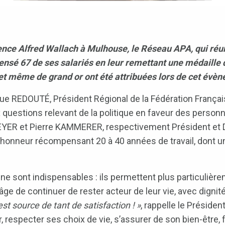
ence Alfred Wallach à Mulhouse, le Réseau APA, qui réu
é 67 de ses salariés en leur remettant une médaille d’
 et même de grand or ont été attribuées lors de cet évè
REDOUTÉ, Président Régional de la Fédération Française
x questions relevant de la politique en faveur des perso
EYER et Pierre KAMMERER, respectivement Président et D
d’honneur récompensant 20 à 40 années de travail, dont u
ne sont indispensables : ils permettent plus particulière
âge de continuer de rester acteur de leur vie, avec dignit
st source de tant de satisfaction ! »
, rappelle le Présiden
, respecter ses choix de vie, s’assurer de son bien-être, 