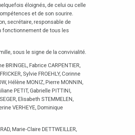
lquefois éloignés, de celui ou celle
s compétences et de son sourire.
on, secrétaire, responsable de
on fonctionnement de tous les
lle, sous le signe de la convivialité.
ne BRINGEL, Fabrice CARPENTIER,
FRICKER, Sylvie FROEHLY, Corinne
LOW, Hélène MONIZ, Pierre MONNIN,
ane PETIT, Gabrielle PITTINI,
e SEGER, Elisabeth STEMMELEN,
erine VERHEYE, Dominique
NRAD, Marie-Claire DETTWEILLER,