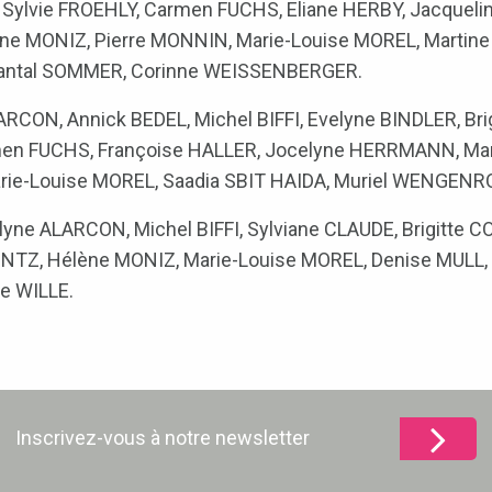
Sylvie FROEHLY, Carmen FUCHS, Eliane HERBY, Jacqueli
ène MONIZ, Pierre MONNIN, Marie-Louise MOREL, Martin
antal SOMMER, Corinne WEISSENBERGER.
ARCON, Annick BEDEL, Michel BIFFI, Evelyne BINDLER, Br
men FUCHS, Françoise HALLER, Jocelyne HERRMANN, Mar
rie-Louise MOREL, Saadia SBIT HAIDA, Muriel WENGENR
lyne ALARCON, Michel BIFFI, Sylviane CLAUDE, Brigitte C
UNTZ, Hélène MONIZ, Marie-Louise MOREL, Denise MULL,
ne WILLE.
Inscrivez-vous à notre newsletter