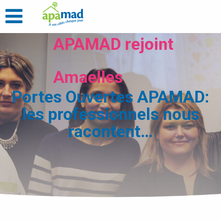
APAMAD rejoint
Amaelles
Portes Ouvertes APAMAD:
les professionnels nous
racontent…