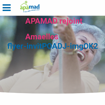
APAMAD rejoint
Amaelles
flyer-invitPOADJ-imgOK2