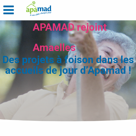
APAMAD rejoint
Amaelles
Des projets à foison dans les
accueils de jour d’Apamad !