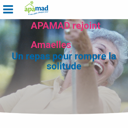
APAMAD rejoint
Amaelles
Un repas pour rompre la
solitude