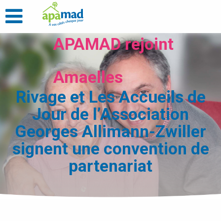
APAMAD rejoint
Amaelles
Rivage et Les Accueils de
Jour de l’Association
Georges Allimann-Zwiller
signent une convention de
partenariat