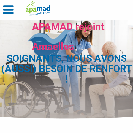
APAMAD rejoint
Amaelles
SOIGNANTS, NOUS AVONS
(AUSSI) BESOIN DE RENFORT
!