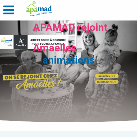
APAMAD rejoint
Amaelles
animations