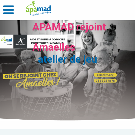
APAMAD rejoint
Amaelles
atelier de jeu