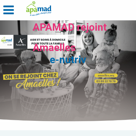
APAMAD rejoint
Amaelles
e-nutriv