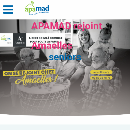
APAMAD rejoint
Amaelles
seniors