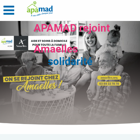
APAMAD rejoint
Amaelles
solidarité