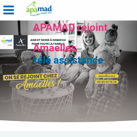
APAMAD rejoint
Amaelles
télé assistance