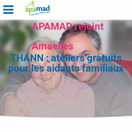
APAMAD rejoint
Amaelles
THANN : ateliers gratuits
pour les aidants familiaux