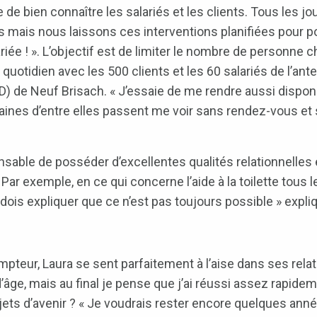
 de bien connaître les salariés et les clients. Tous les j
s mais nous laissons ces interventions planifiées pour po
ée ! ». L’objectif est de limiter le nombre de personne che
 quotidien avec les 500 clients et les 60 salariés de l’ant
de Neuf Brisach. « J’essaie de me rendre aussi disponib
ertaines d’entre elles passent me voir sans rendez-vous et
nsable de posséder d’excellentes qualités relationnelles et
 Par exemple, en ce qui concerne l’aide à la toilette tous 
dois expliquer que ce n’est pas toujours possible » expli
eur, Laura se sent parfaitement à l’aise dans ses relati
’âge, mais au final je pense que j’ai réussi assez rapide
rojets d’avenir ? « Je voudrais rester encore quelques an