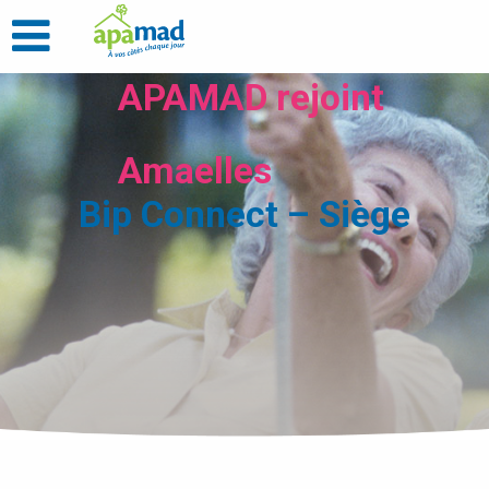
APAMAD rejoint
Amaelles
Bip Connect – Siège