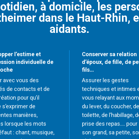
otidien, à domicile, les per
zheimer dans le Haut-Rhin, e
aidants.
pper l’estime et
Conserver sa relation
ession individuelle de
d’époux, de fille, de pe
roche
fils…
r avec vous des
Assurer les gestes
tés de contacts et de
techniques et intimes 
réation pour qu’il
vous relayant aux mo
 s’exprimer de
du lever, du coucher, de
entes manières,
toilette, de l’habillage, d
 lorsque les mots
prise des repas…. pour 
éfaut : chant, musique,
son grand, sa petite, s