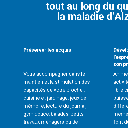
tout au long du qu
la maladie d’Al
Préserver les acquis
Dévelo
l’expr
son p
Vous accompagner dans le
Anime
maintien et la stimulation des
activi
capacités de votre proche :
libre c
cuisine et jardinage, jeux de
puisse
mémoire, lecture du journal,
différ
gym douce, balades, petits
mêmes
travaux ménagers ou de
font d