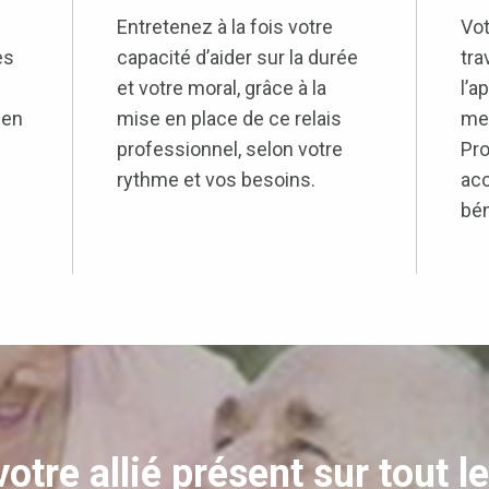
Entretenez à la fois votre
Vot
es
capacité d’aider sur la durée
tra
et votre moral, grâce à la
l’a
 en
mise en place de ce relais
met
professionnel, selon votre
Pro
rythme et vos besoins.
acc
bén
tre allié présent sur tout l