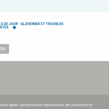
S DE JOUR - ALZHEIMER ET TROUBLES
NTÉS
YER
ersonnes âgées, des personnes dépendantes, des personnes en