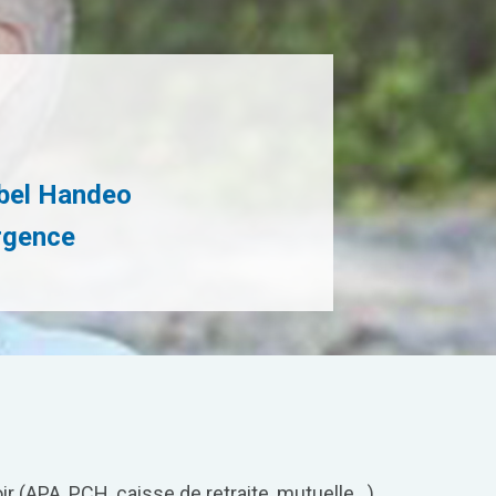
abel Handeo
urgence
 (APA, PCH, caisse de retraite, mutuelle…).