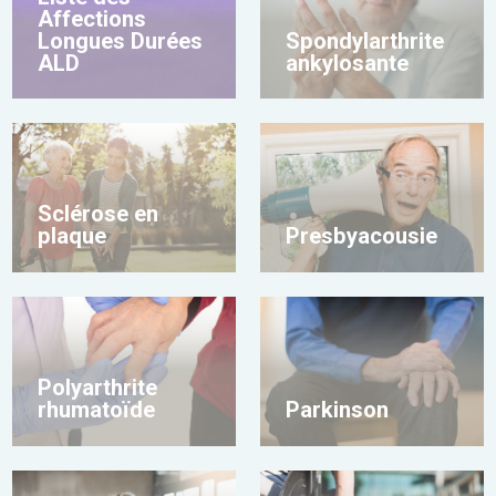
Affections
Longues Durées
Spondylarthrite
ALD
ankylosante
Sclérose en
plaque
Presbyacousie
Polyarthrite
rhumatoïde
Parkinson