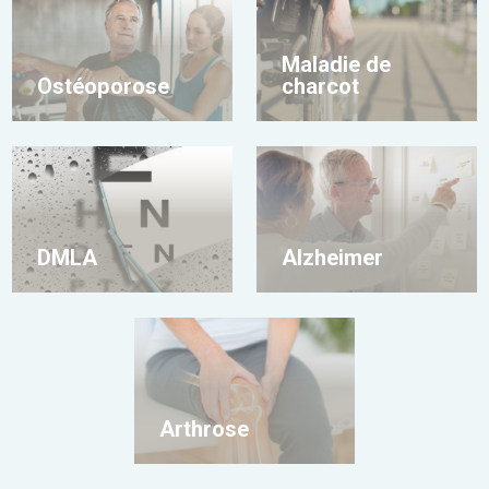
Maladie de
Ostéoporose
charcot
DMLA
Alzheimer
Arthrose