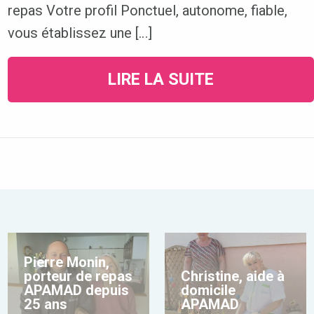
repas Votre profil Ponctuel, autonome, fiable,
vous établissez une […]
LIRE LA SUITE
Pierre Monin,
porteur de repas
Christine, aide à
APAMAD depuis
domicile
25 ans
APAMAD