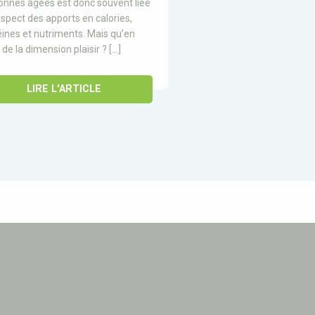
onnes âgées est donc souvent liée
spect des apports en calories,
éines et nutriments. Mais qu’en
l de la dimension plaisir ? […]
LIRE L'ARTICLE