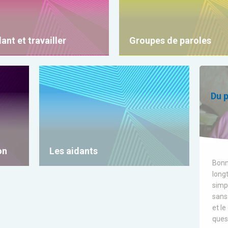
dant et travailler
Groupes de paroles
Du p
on
Les aidants
Bonn
longt
simpl
sans
et l
quest