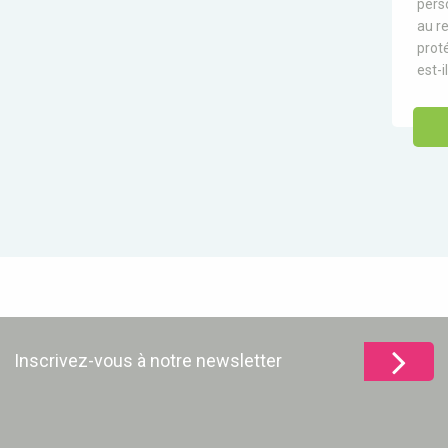
pers
au re
prot
est-i
Inscrivez-vous à notre newsletter